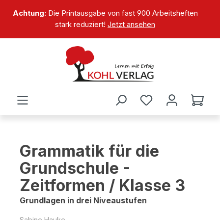
alt springen
Achtung:
Die Printausgabe von fast 900 Arbeitsheften
stark reduziert!
Jetzt ansehen
Grammatik für die
Grundschule -
Zeitformen / Klasse 3
Grundlagen in drei Niveaustufen
Sabine Hauke