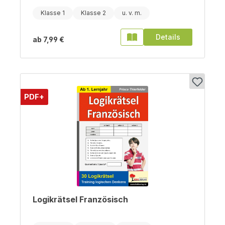
Klasse 1
Klasse 2
Details
ab
7,99 €
PDF+
Logikrätsel Französisch