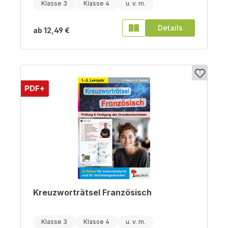
Klasse 3
Klasse 4
Details
ab
12,49 €
PDF+
Kreuzworträtsel Französisch
Klasse 3
Klasse 4