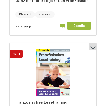
Ganz einfache Logikrätsel Französisch
Klasse 3
Klasse 4
Details
ab
8,99 €
PDF+
Französisches Lesetraining