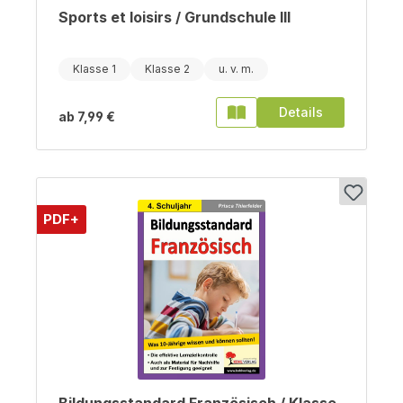
Sports et loisirs / Grundschule III
Klasse 1
Klasse 2
Details
ab
7,99 €
PDF+