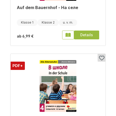
Auf dem Bauernhof - На селе
Klasse 1
Klasse 2
Details
ab
6,99 €
PDF+