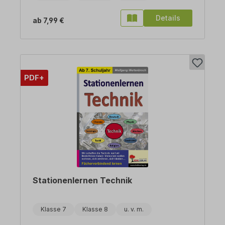
Details
ab
7,99 €
PDF+
Stationenlernen Technik
Klasse 7
Klasse 8