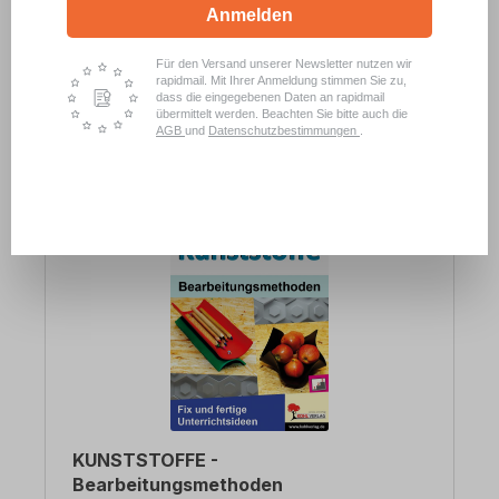
Anmelden
Klasse 5
Klasse 6
Für den Versand unserer Newsletter nutzen wir
rapidmail. Mit Ihrer Anmeldung stimmen Sie zu,
dass die eingegebenen Daten an rapidmail
Details
ab
18,99 €
übermittelt werden. Beachten Sie bitte auch die
AGB
und
Datenschutzbestimmungen
.
KUNSTSTOFFE -
Bearbeitungsmethoden