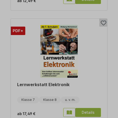
ab
12,49 €
PDF+
Lernwerkstatt Elektronik
Klasse 7
Klasse 8
Details
ab
17,49 €