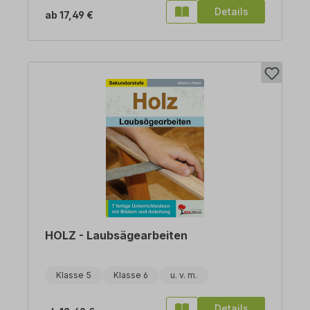
Details
ab
17,49 €
HOLZ - Laubsägearbeiten
Klasse 5
Klasse 6
Details