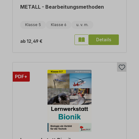
METALL - Bearbeitungsmethoden
Klasse 5
Klasse 6
Details
ab
12,49 €
PDF+