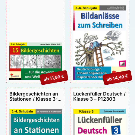
Weihnachtszeit –
P11439
ab 14,49 €
ab 11,99 €
Bildergeschichten an
Lückenfüller Deutsch /
Stationen / Klasse 3-4
Klasse 3 – P12303
– P11720