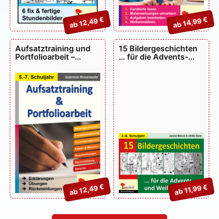
ab 12,49 €
ab 14,99 €
Aufsatztraining und
15 Bildergeschichten
Portfolioarbeit –
… für die Advents-
P12212
und Weihnachtszeit –
P11439
ab 12,49 €
ab 11,99 €