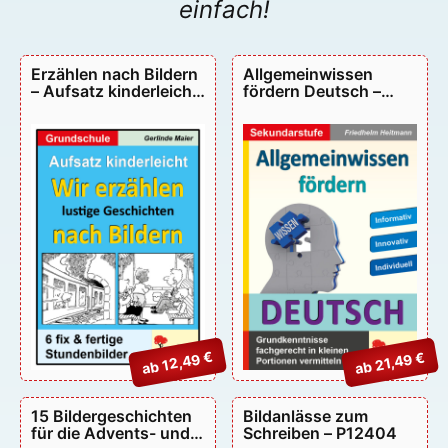
einfach!
Erzählen nach Bildern
Allgemeinwissen
– Aufsatz kinderleicht
fördern Deutsch –
Grundschule – P10636
P12163
ab 12,49 €
ab 21,49 €
15 Bildergeschichten
Bildanlässe zum
für die Advents- und
Schreiben – P12404