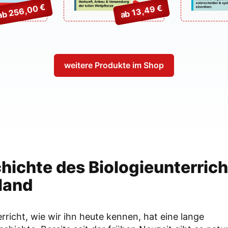
ab 256,00 €
ab 13,49 €
weitere Produkte im Shop
hichte des Biologieunterrich
land
rricht, wie wir ihn heute kennen, hat eine lange