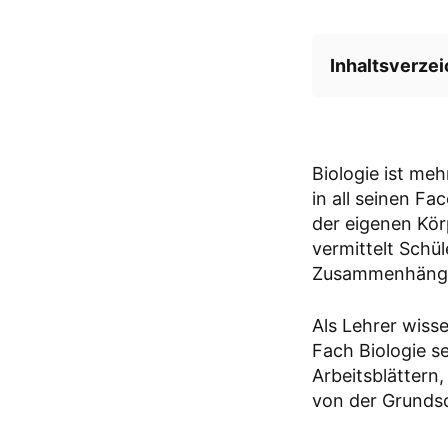
Inhaltsverzei
Die Geschich
Biologie ist meh
Warum ist Bi
in all seinen F
der eigenen Körp
Lehrplanthem
vermittelt Schü
Zusammenhäng
Die Rolle vo
Als Lehrer wisse
Fach Biologie se
Kompetenzen
Arbeitsblättern,
von der Grundsc
Unterrichtsm