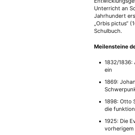
Entwicklungsges
Unterricht an 
Jahrhundert ers
„Orbis pictus“ (
Schulbuch.
Meilensteine de
1832/1836: 
ein
1869: Johan
Schwerpunk
1898: Otto 
die funktio
1925: Die E
vorherigem