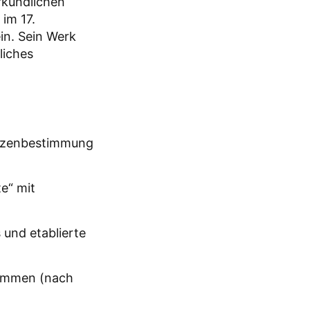
rkundlichen
im 17.
in. Sein Werk
liches
anzenbestimmung
e“ mit
 und etablierte
enommen (nach