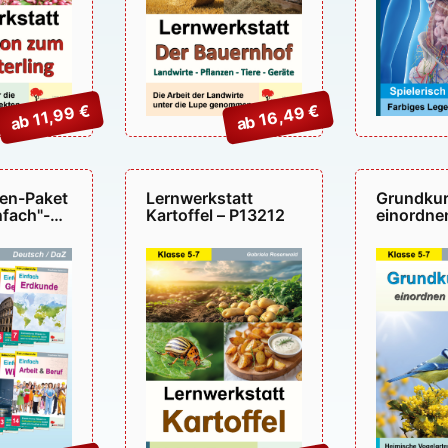
ab 16,49 €
ab 11,99 €
cen-Paket
Lernwerkstatt
Grundkur
nfach"-
Kartoffel – P13212
einordne
reihe –
bestimme
P13290