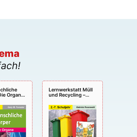
hema
fach!
chliche
Lernwerkstatt Müll
Die Organe
und Recycling –
P11020