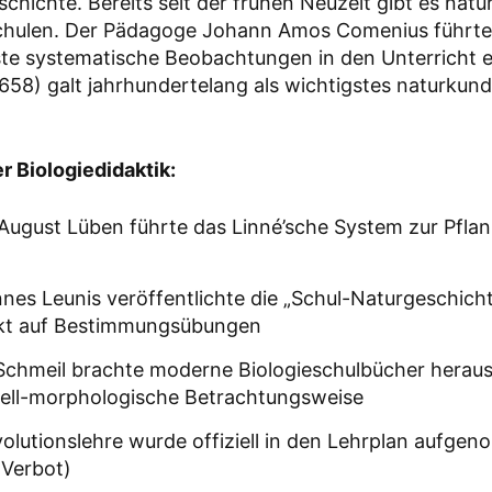
chichte. Bereits seit der frühen Neuzeit gibt es natu
Schulen. Der Pädagoge Johann Amos Comenius führte 
te systematische Beobachtungen in den Unterricht e
1658) galt jahrhundertelang als wichtigstes naturkund
r Biologiedidaktik:
August Lüben führte das Linné’sche System zur Pfl
nes Leunis veröffentlichte die „Schul-Naturgeschicht
t auf Bestimmungsübungen
Schmeil brachte moderne Biologieschulbücher heraus
nell-morphologische Betrachtungsweise
volutionslehre wurde offiziell in den Lehrplan aufg
 Verbot)