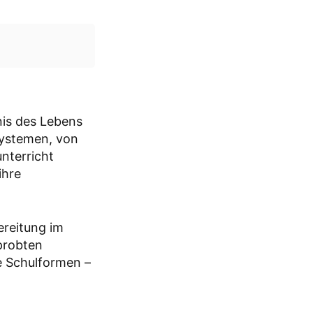
nis des Lebens
osystemen, von
unterricht
ihre
ereitung im
rprobten
le Schulformen –