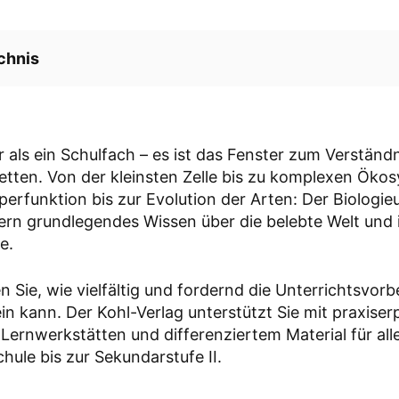
chnis
te des Biologieunterrichts in Deutschland
r als ein Schulfach – es ist das Fenster zum Verständ
ologieunterricht so wichtig?
acetten. Von der kleinsten Zelle bis zu komplexen Ök
erfunktion bis zur Evolution der Arten: Der Biologie
en im Biologieunterricht
lern grundlegendes Wissen über die belebte Welt und 
e.
n Arbeitsblättern im Biologieunterricht
n Sie, wie vielfältig und fordernd die Unterrichtsvorb
in kann. Der Kohl-Verlag unterstützt Sie mit praxise
 im Biologieunterricht
 Lernwerkstätten und differenziertem Material für al
hule bis zur Sekundarstufe II.
aterial vom Kohl-Verlag