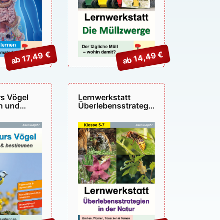
ab 14,49 €
ab 17,49 €
s Vögel
Lernwerkstatt
n und
Überlebensstrategie
n –
n in der Natur –
P13284