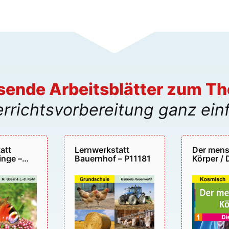
sende Arbeitsblätter zum T
rrichtsvorbereitung ganz ein
att
Lernwerkstatt
Der mens
inge –
Bauernhof – P11181
Körper / 
– P15077