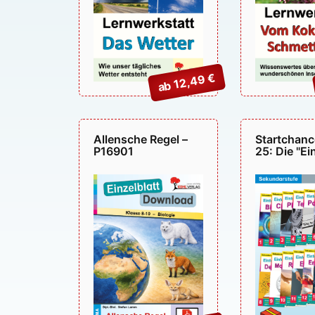
ab 12,49 €
Allensche Regel –
Startchan
P16901
25: Die "Ei
Unterrichts
P95025