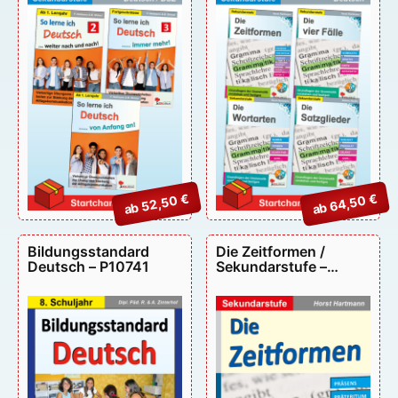
P95035
ab 52,50 €
ab 64,50 €
Bildungsstandard
Die Zeitformen /
Deutsch – P10741
Sekundarstufe –
P11760