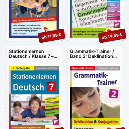
ab 14,49 €
ab 11,99 €
Stationenlernen
Grammatik-Trainer /
Deutsch / Klasse 7 –
Band 2: Deklination
P11757
und Konjugation –
P10808