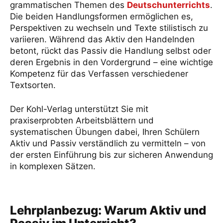
Unterricht?
grammatischen Themen des
Deutschunterrichts
.
Die beiden Handlungsformen ermöglichen es,
Perspektiven zu wechseln und Texte stilistisch zu
Was ist das Aktiv?
variieren. Während das Aktiv den Handelnden
betont, rückt das Passiv die Handlung selbst oder
Was ist das Passiv?
deren Ergebnis in den Vordergrund – eine wichtige
Kompetenz für das Verfassen verschiedener
Vorgangspassiv und Zustandspassiv
Textsorten.
Bildung des Passivs in allen Zeitformen
Der Kohl-Verlag unterstützt Sie mit
praxiserprobten Arbeitsblättern und
systematischen Übungen dabei, Ihren Schülern
Umwandlung von Aktiv in Passiv
Aktiv und Passiv verständlich zu vermitteln – von
der ersten Einführung bis zur sicheren Anwendung
Verben, die kein Passiv bilden können
in komplexen Sätzen.
Stilistische Funktionen von Aktiv und Passiv
Lehrplanbezug: Warum Aktiv und
Typische Fehlerquellen