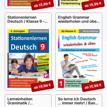
ab 15,99 €
ab 15,99 €
Stationenlernen
English Grammar
Deutsch / Klasse 9 –
wiederholen und üben
P11997
/ Band 1 – P12987
ab 19,99 €
ab 15,99 €
Lerneinheiten
So lerne ich Deutsch
Grammatik /
… immer mehr! / Band
Wortarten, Satzglieder
3 – P13118