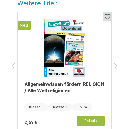
Weitere Titel:
Produktgalerie überspringen
Neu
N
Allgemeinwissen fördern RELIGION
/ Alle Weltreligionen
Klasse 5
Klasse 6
Details
2,69 €