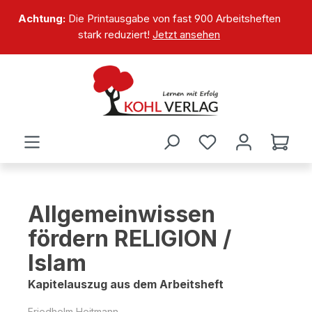
alt springen
Achtung:
Die Printausgabe von fast 900 Arbeitsheften
stark reduziert!
Jetzt ansehen
Allgemeinwissen
fördern RELIGION /
Islam
Kapitelauszug aus dem Arbeitsheft
Friedhelm Heitmann