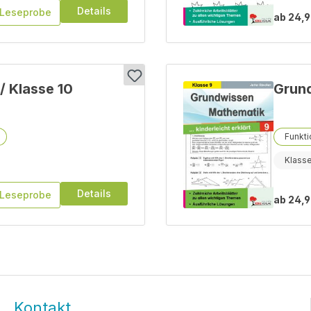
Details
Leseprobe
ab
24,9
 Klasse 10
Grund
Funkt
Klasse
Details
Leseprobe
ab
24,9
Kontakt