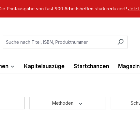
ie Printausgabe von fast 900 Arbeitsheften stark reduziert!
Jetzt
ihen
Kapitelauszüge
Startchancen
Magazin
Methoden
Sch