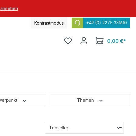
 ansehen
+49 (0) 2275 331610
Kontrastmodus
0,00 €*
werpunkt
Themen