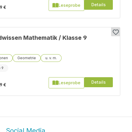
Details
Leseprobe
9 €
wissen Mathematik / Klasse 9
ionen
Geometrie
 9
Details
Leseprobe
9 €
Social Media