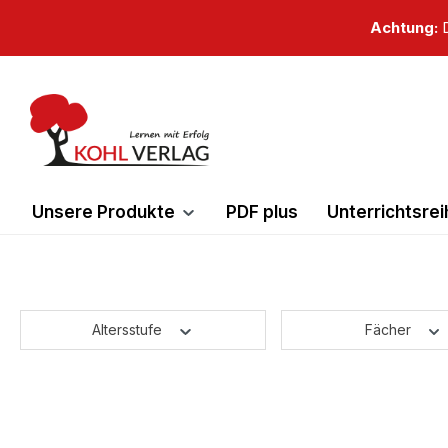
springen
Zur Hauptnavigation springen
Achtung:
D
Unsere Produkte
PDF plus
Unterrichtsre
Altersstufe
Fächer