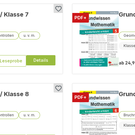
/ Klasse 7
Grund
PDF+
ntrollen
Geome
Klass
Details
Leseprobe
ab
24,9
/ Klasse 8
Grund
PDF+
ntrollen
Bruch
Klasse