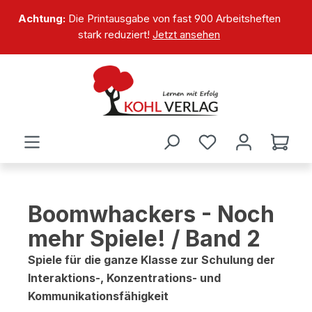
alt springen
Achtung:
Die Printausgabe von fast 900 Arbeitsheften
stark reduziert!
Jetzt ansehen
Boomwhackers - Noch
mehr Spiele! / Band 2
Spiele für die ganze Klasse zur Schulung der
Interaktions-, Konzentrations- und
Kommunikationsfähigkeit