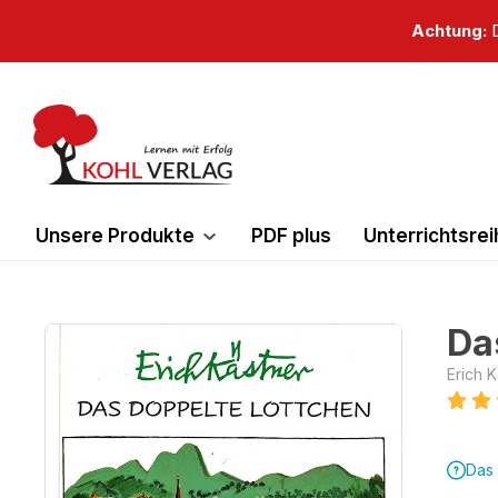
springen
Zur Hauptnavigation springen
Achtung:
D
Unsere Produkte
PDF plus
Unterrichtsre
Da
Bildergalerie überspringen
Erich 
Das 