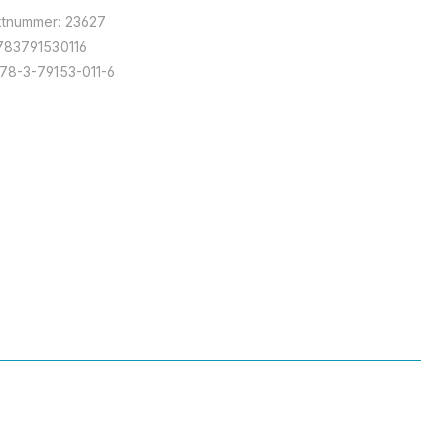
ktnummer:
23627
783791530116
78-3-79153-011-6