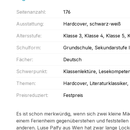
Seitenanzahl:
176
Ausstattung:
Hardcover
, schwarz-weiß
Altersstufe:
Klasse 3
, Klasse 4
, Klasse 5
, 
Schulform:
Grundschule
, Sekundarstufe I
Fächer:
Deutsch
Schwerpunkt:
Klassenlektüre
, Lesekompete
Themen:
Hardcover
, Literaturklassiker
,
Preisreduziert:
Festpreis
Es ist schon merkwürdig, wenn sich zwei kleine Mäd
einem Ferienheim gegenüberstehen und feststellen m
anderen. Luise Palfy aus Wien hat zwar lange Loc