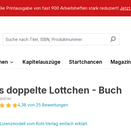
ie Printausgabe von fast 900 Arbeitsheften stark reduziert!
Jetzt
ihen
Kapitelauszüge
Startchancen
Magazin
s doppelte Lottchen - Buch
Kästner
4,38 von 25 Bewertungen
Lizenzmodell vom Kohl-Verlag einfach erklärt.