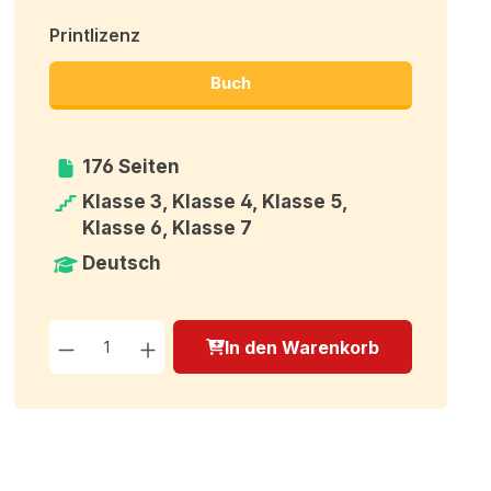
Printlizenz
Buch
176 Seiten
Klasse 3, Klasse 4, Klasse 5,
Klasse 6, Klasse 7
Deutsch
Produkt Anzahl: Gib den g
In den Warenkorb