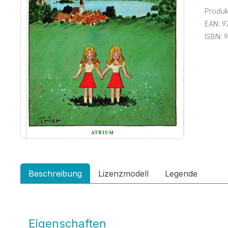
Produ
EAN:
9
ISBN:
9
Beschreibung
Lizenzmodell
Legende
Eigenschaften