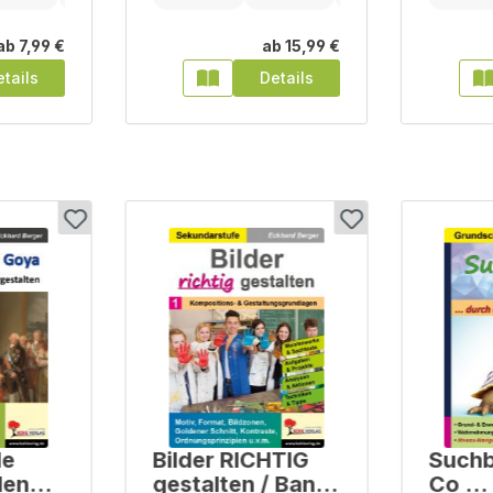
ab
7,99 €
ab
15,99 €
tails
Details
de
Bilder RICHTIG
Suchb
len
gestalten / Band
Co ...