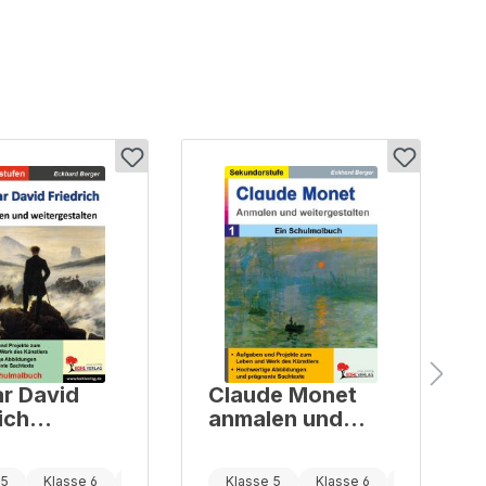
r David
Claude Monet
ich
anmalen und
en und
weitergestalten
rgestalten
 5
Klasse 6
Klasse 7
Klasse 5
Klasse 6
Klasse 7