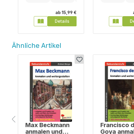
€
ab
15,99 €
Details
De
Ähnliche Artikel
Produktgalerie überspringen
o
Max Beckmann
Francisco 
anmalen und
Goya anma