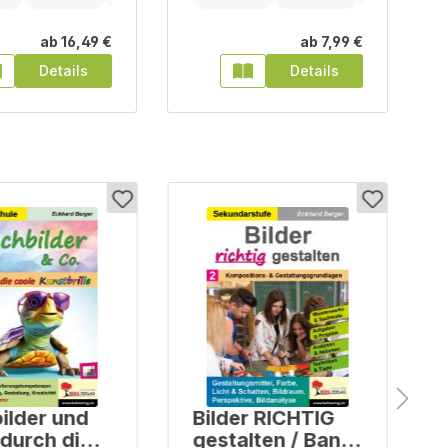
ab
16,49 €
ab
7,99 €
Details
Details
ilder und
Bilder RICHTIG
 durch die
gestalten / Band