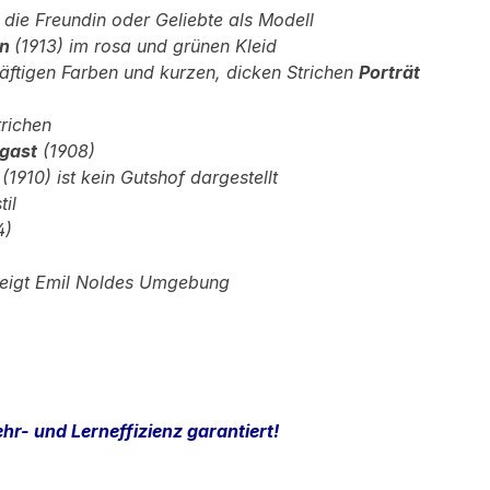
 die Freundin oder
Geliebte als Modell
rn
(1913) im rosa
und grünen Kleid
räftigen Farben und
kurzen, dicken Strichen
Porträt
trichen
gast
(1908)
r
(1910) ist kein
Gutshof dargestellt
til
4)
zeigt Emil Noldes
Umgebung
hr- und Lerneffizienz garantiert!