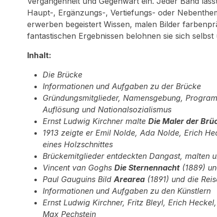
Vergangenheit und Gegenwart ein. Jeder Band lässt 
Haupt-, Ergänzungs-, Vertiefungs- oder Nebenthema
erwerben begeistert Wissen, malen Bilder farbenpräc
fantastischen Ergebnissen belohnen sie sich selbst
Inhalt:
Die Brücke
Informationen und Aufgaben zu der Brücke
Gründungsmitglieder, Namensgebung, Program
Auflösung und Nationalsozialismus
Ernst Ludwig Kirchner malte
Die Maler der Brü
1913 zeigte er Emil Nolde, Ada Nolde, Erich He
eines Holzschnittes
Brückemitglieder entdeckten Dangast, malten un
Vincent van Goghs
Die Sternennacht
(1889) u
Paul Gauguins Bild
Arearea
(1891) und die Reis
Informationen und Aufgaben zu den Künstlern
Ernst Ludwig Kirchner, Fritz Bleyl, Erich Heckel,
Max Pechstein