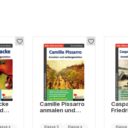
cke
Camille Pissarro
Caspa
nd
anmalen und
Friedr
alten
weitergestalten
anmal
weite
asse 6
Klasse 7
Klasse 5
Klasse 6
Klasse 7
Klasse