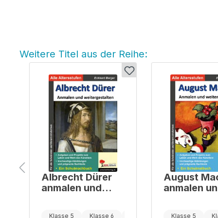
Weitere Titel aus der Reihe:
Produktgalerie überspringen
Albrecht Dürer
August Ma
anmalen und
anmalen u
weitergestalten
weitergest
Klasse 7
Klasse 5
Klasse 6
Klasse 7
Klasse 5
Kl