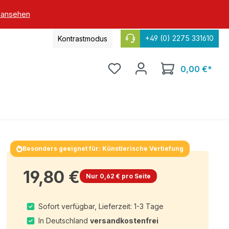
 ansehen
+49 (0) 2275 331610
Kontrastmodus
0,00 €*
Besonders geeignet für: Künstlerische Vertiefung
19,80 €
Nur 0,62 € pro Seite
Sofort verfügbar, Lieferzeit: 1-3 Tage
In Deutschland
versandkostenfrei