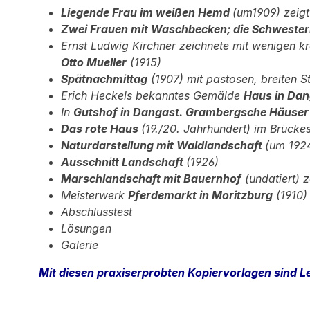
Liegende Frau im weißen Hemd
(um1909) zeigt
Zwei Frauen mit Waschbecken; die Schweste
Ernst Ludwig Kirchner zeichnete mit wenigen k
Otto Mueller
(1915)
Spätnachmittag
(1907) mit pastosen, breiten S
Erich Heckels bekanntes Gemälde
Haus in Dan
In
Gutshof in Dangast. Grambergsche Häuse
Das rote Haus
(19./20. Jahrhundert) im Brückes
Naturdarstellung mit Waldlandschaft
(um 192
Ausschnitt Landschaft
(1926)
Marschlandschaft mit Bauernhof
(undatiert) 
Meisterwerk
Pferdemarkt in Moritzburg
(1910)
Abschlusstest
Lösungen
Galerie
Mit diesen praxiserprobten Kopiervorlagen sind Le