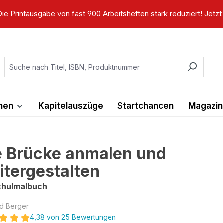
ie Printausgabe von fast 900 Arbeitsheften stark reduziert!
Jetzt
ihen
Kapitelauszüge
Startchancen
Magazin
e Brücke anmalen und
itergestalten
chulmalbuch
d Berger
4,38 von 25 Bewertungen