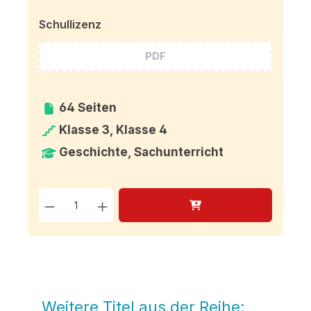
Schullizenz
PDF
64 Seiten
Klasse 3, Klasse 4
Geschichte, Sachunterricht
Produkt Anzahl: Gib den g
Weitere Titel aus der Reihe:
Produktgalerie überspringen