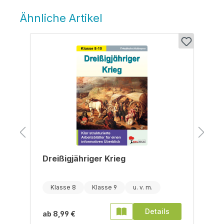
Ähnliche Artikel
Produktgalerie überspringen
Dreißigjähriger Krieg
Klasse 8
Klasse 9
Details
ab
8,99 €