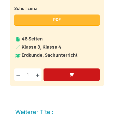
Schullizenz
PDF
48 Seiten
Klasse 3, Klasse 4
Erdkunde, Sachunterricht
Produkt Anzahl: Gib den g
Weiterer Titel:
Produktgalerie überspringen