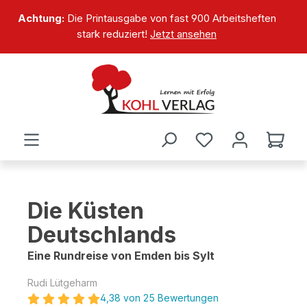
alt springen
Achtung:
Die Printausgabe von fast 900 Arbeitsheften
stark reduziert!
Jetzt ansehen
Die Küsten
Deutschlands
Eine Rundreise von Emden bis Sylt
Rudi Lütgeharm
4,38 von 25 Bewertungen