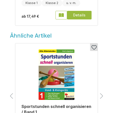
Klasse 1
Klasse 2
Details
ab
17,49 €
Ähnliche Artikel
Produktgalerie überspringen
Sportstunden schnell organisieren
/ Band 1