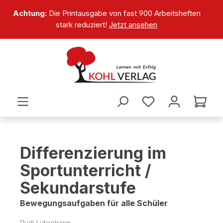
alt springen
Achtung:
Die Printausgabe von fast 900 Arbeitsheften
stark reduziert!
Jetzt ansehen
Differenzierung im
Sportunterricht /
Sekundarstufe
Bewegungsaufgaben für alle Schüler
Rudi Lütgeharm