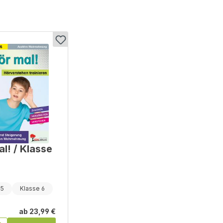
l! / Klasse
 5
Klasse 6
ab
23,99 €