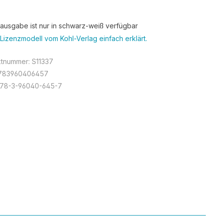
tausgabe ist nur in schwarz-weiß verfügbar
Lizenzmodell vom Kohl-Verlag einfach erklärt.
ktnummer:
S11337
783960406457
978-3-96040-645-7