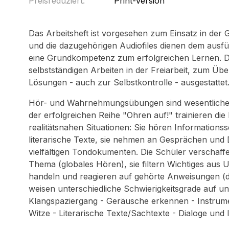
Preisreduziert:
Print-Version
Das Arbeitsheft ist vorgesehen zum Einsatz in der G
und die dazugehörigen Audiofiles dienen dem ausfü
eine Grundkompetenz zum erfolgreichen Lernen. Di
selbstständigen Arbeiten in der Freiarbeit, zum Übe
Lösungen - auch zur Selbstkontrolle - ausgestattet
Hör- und Wahrnehmungsübungen sind wesentlicher 
der erfolgreichen Reihe "Ohren auf!" trainieren die
realitätsnahen Situationen: Sie hören Informations
literarische Texte, sie nehmen an Gesprächen und 
vielfältigen Tondokumenten. Die Schüler verschaffe
Thema (globales Hören), sie filtern Wichtiges aus 
handeln und reagieren auf gehörte Anweisungen (de
weisen unterschiedliche Schwierigkeitsgrade auf u
Klangspaziergang - Geräusche erkennen - Instrume
Witze - Literarische Texte/Sachtexte - Dialoge und 