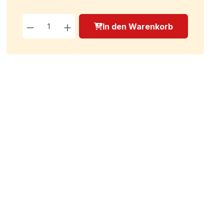
Produkt Anzahl: Gib den g
In den Warenkorb