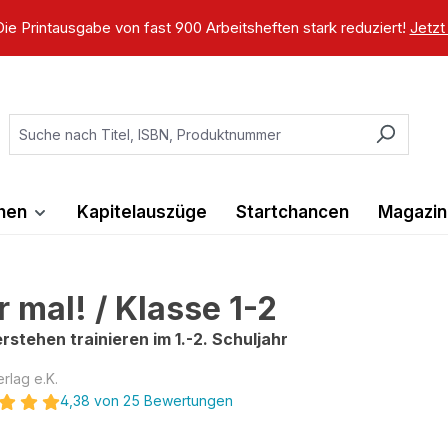
ie Printausgabe von fast 900 Arbeitsheften stark reduziert!
Jetzt
ihen
Kapitelauszüge
Startchancen
Magazin
r mal! / Klasse 1-2
rstehen trainieren im 1.-2. Schuljahr
rlag e.K.
4,38 von 25 Bewertungen