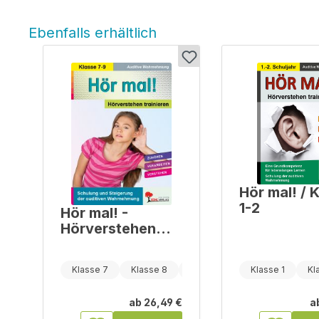
Ebenfalls erhältlich
Produktgalerie überspringen
Hör mal! / 
1-2
Hör mal! -
Hörverstehen
trainieren /
Klasse 7-9
Klasse 7
Klasse 8
Klasse 9
Klasse 1
Kl
ab
26,49 €
a