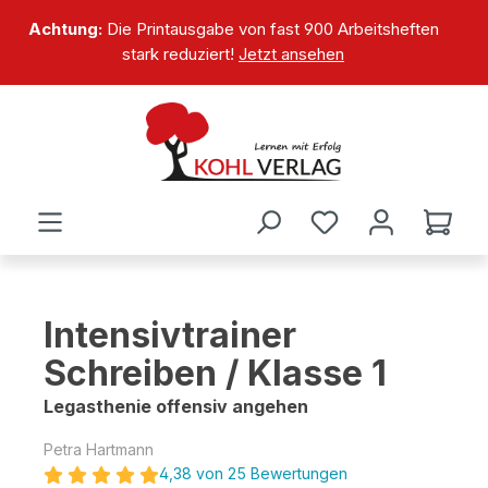
alt springen
Achtung:
Die Printausgabe von fast 900 Arbeitsheften
stark reduziert!
Jetzt ansehen
Intensivtrainer
Schreiben / Klasse 1
Legasthenie offensiv angehen
Petra Hartmann
4,38 von 25 Bewertungen