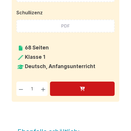
Schullizenz
PDF
68 Seiten
Klasse 1
Deutsch, Anfangsunterricht
Produkt Anzahl: Gib den g
Produktgalerie überspringen