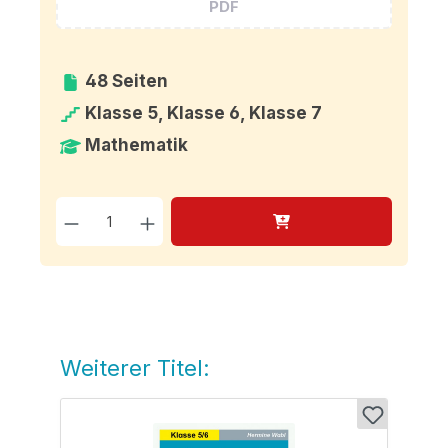
PDF
48 Seiten
Klasse 5, Klasse 6, Klasse 7
Mathematik
Produkt Anzahl: Gib den g
Weiterer Titel:
Produktgalerie überspringen