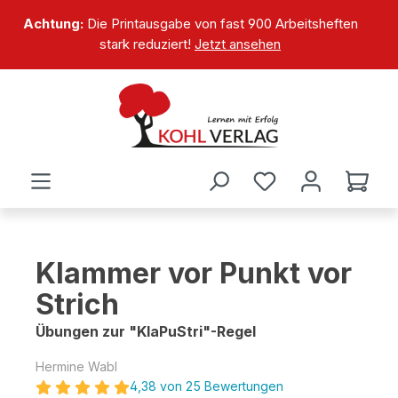
alt springen
Achtung:
Die Printausgabe von fast 900 Arbeitsheften
stark reduziert!
Jetzt ansehen
Klammer vor Punkt vor
Strich
Übungen zur "KlaPuStri"-Regel
Hermine Wabl
4,38 von 25 Bewertungen