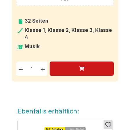
32 Seiten
Klasse 1, Klasse 2, Klasse 3, Klasse
4
Musik
Produkt Anzahl: Gib den g
Ebenfalls erhältlich:
Produktgalerie überspringen