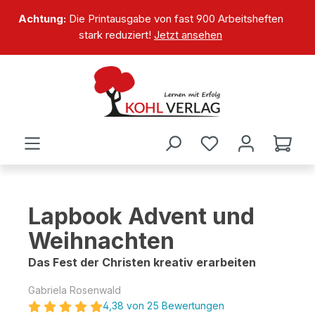
alt springen
Achtung:
Die Printausgabe von fast 900 Arbeitsheften
stark reduziert!
Jetzt ansehen
Lapbook Advent und
Weihnachten
Das Fest der Christen kreativ erarbeiten
Gabriela Rosenwald
4,38 von 25 Bewertungen