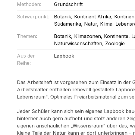
Methoden:
Grundschrift
Schwerpunkt:
Botanik
, Kontinent Afrika
, Kontinen
Südamerika
, Natur, Klima, Leben
Themen:
Botanik
, Klimazonen
, Kontinente
, 
Naturwissenschaften
, Zoologie
Aus der
Lapbook
Reihe:
Das Arbeitsheft ist vorgesehen zum Einsatz in der 
Arbeitsblätter enthalten liebevoll gestaltete Lapb
Lebensraum". Optimales Freiarbeitsmaterial zum sel
Jeder Schüler kann sich sein eigenes Lapbook baue
hinterher auch gern aufhebt und stolz anderen zeigt.
eigenen anschaulichen „Wissensraum“ über das, was
kleine Teile der Natur kann er dort unterbringen – 