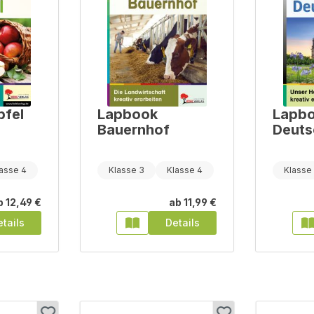
pfel
Lapbook
Lapb
Bauernhof
Deuts
asse 4
Klasse 3
Klasse 4
Klasse
b
12,49 €
ab
11,99 €
tails
Details