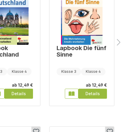
ook
Lapbook Die fünf
chland
Sinne
 3
Klasse 4
Klasse 3
Klasse 4
ab
12,49 €
ab
12,49 €
Details
Details