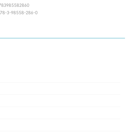
783985582860
978-3-98558-286-0