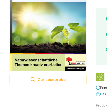
Zur Leseprobe
Prin
Das 
Produ