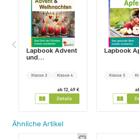
Lapbook Advent
Lapbook A
und
Weihnachten
Klasse 3
Klasse 4
Klasse 3
Kl
€
ab
12,49 €
a
Details
De
Ähnliche Artikel
Produktgalerie überspringen