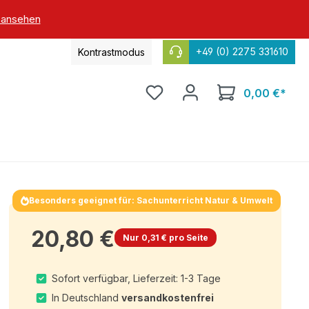
 ansehen
+49 (0) 2275 331610
Kontrastmodus
0,00 €*
Besonders geeignet für: Sachunterricht Natur & Umwelt
20,80 €
Nur 0,31 € pro Seite
Sofort verfügbar, Lieferzeit: 1-3 Tage
In Deutschland
versandkostenfrei