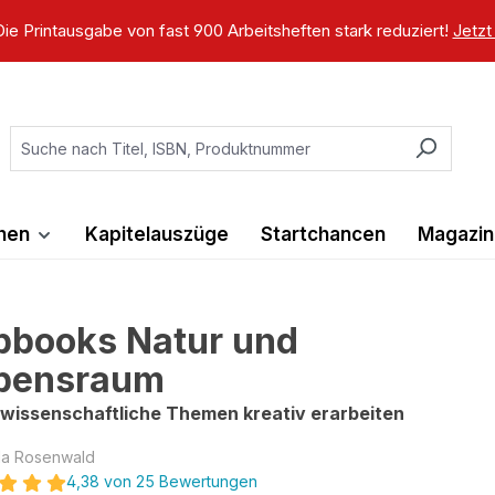
ie Printausgabe von fast 900 Arbeitsheften stark reduziert!
Jetzt
ihen
Kapitelauszüge
Startchancen
Magazin
pbooks Natur und
bensraum
wissenschaftliche Themen kreativ erarbeiten
la Rosenwald
4,38 von 25 Bewertungen