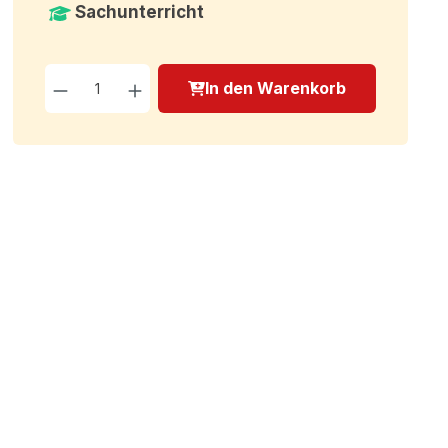
Sachunterricht
Produkt Anzahl: Gib den g
In den Warenkorb