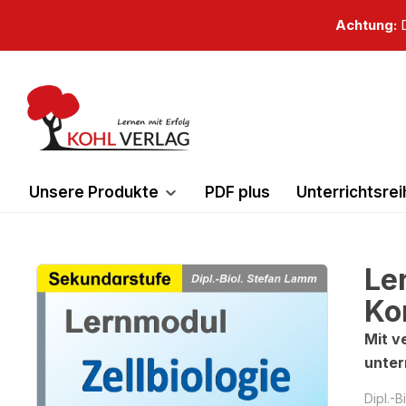
springen
Zur Hauptnavigation springen
Achtung:
D
Unsere Produkte
PDF plus
Unterrichtsre
Le
Bildergalerie überspringen
Ko
Mit v
unter
Dipl.-B