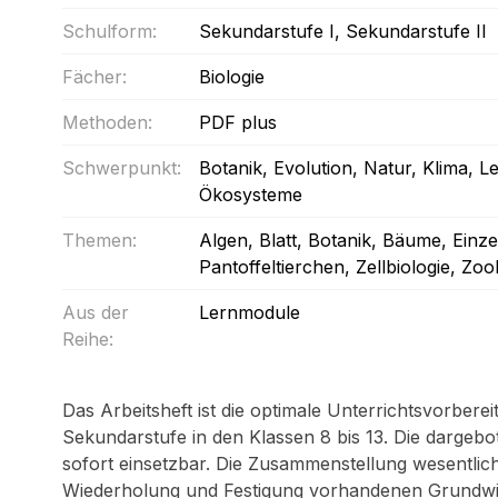
Schulform:
Sekundarstufe I
, Sekundarstufe II
Fächer:
Biologie
Methoden:
PDF plus
Schwerpunkt:
Botanik
, Evolution
, Natur, Klima,
Ökosysteme
Themen:
Algen
, Blatt
, Botanik
, Bäume
, Einze
Pantoffeltierchen
, Zellbiologie
, Zoo
Aus der
Lernmodule
Reihe:
Das Arbeitsheft ist die optimale Unterrichtsvorberei
Sekundarstufe in den Klassen 8 bis 13. Die dargebo
sofort einsetzbar. Die Zusammenstellung wesentlic
Wiederholung und Festigung vorhandenen Grundwiss