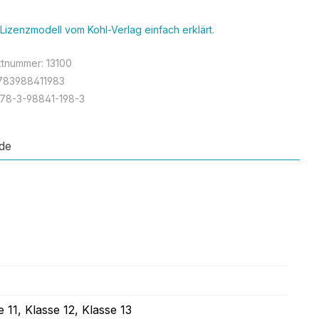
Lizenzmodell vom Kohl-Verlag einfach erklärt.
ktnummer:
13100
783988411983
78-3-98841-198-3
de
e 11
, Klasse 12
, Klasse 13