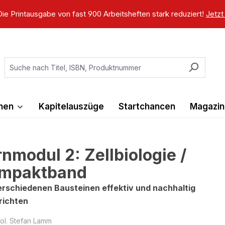
ie Printausgabe von fast 900 Arbeitsheften stark reduziert!
Jetzt
ihen
Kapitelauszüge
Startchancen
Magazin
rnmodul 2: Zellbiologie /
mpaktband
erschiedenen Bausteinen effektiv und nachhaltig
richten
iol. Stefan Lamm