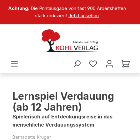
alt springen
Achtung:
Die Printausgabe von fast 900 Arbeitsheften
stark reduziert!
Jetzt ansehen
Lernspiel Verdauung
(ab 12 Jahren)
Spielerisch auf Entdeckungsreise in das
menschliche Verdauungssystem
Bernadette Krüger