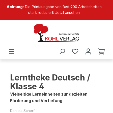
alt springen
Achtung:
Die Printausgabe von fast 900 Arbeitsheften
stark reduziert!
Jetzt ansehen
Lerntheke Deutsch /
Klasse 4
Vielseitige Lerneinheiten zur gezielten
Förderung und Vertiefung
Daniela Scherf