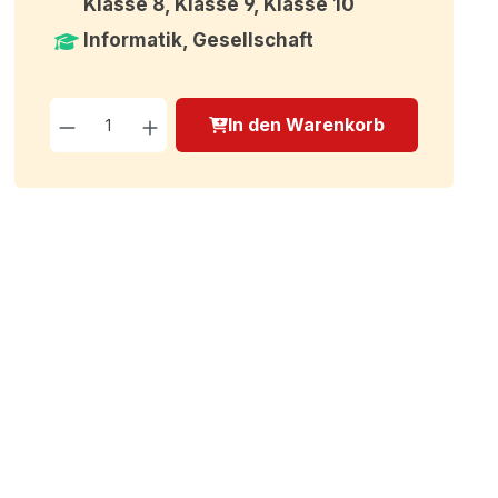
Klasse 8, Klasse 9, Klasse 10
Informatik, Gesellschaft
Produkt Anzahl: Gib den g
In den Warenkorb