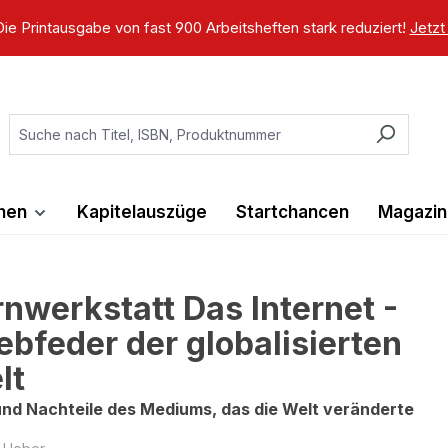
ie Printausgabe von fast 900 Arbeitsheften stark reduziert!
Jetzt
ihen
Kapitelauszüge
Startchancen
Magazin
rnwerkstatt Das Internet -
iebfeder der globalisierten
lt
und Nachteile des Mediums, das die Welt veränderte