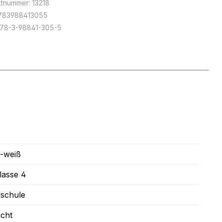
ktnummer:
13218
783988413055
78-3-98841-305-5
z-weiß
Klasse 4
dschule
icht