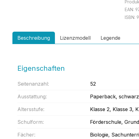
Produ
EAN:
9
ISBN:
9
Beschreibung
Lizenzmodell
Legende
Eigenschaften
Seitenanzahl:
52
Ausstattung:
Paperback
, schwar
Altersstufe:
Klasse 2
, Klasse 3
, 
Schulform:
Förderschule
, Grun
Fächer:
Biologie
, Sachunterr