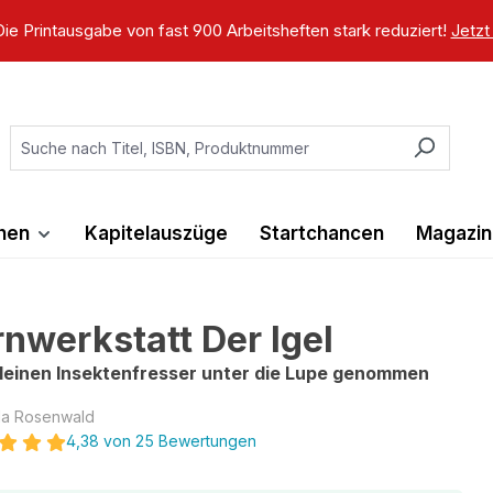
ie Printausgabe von fast 900 Arbeitsheften stark reduziert!
Jetzt
ihen
Kapitelauszüge
Startchancen
Magazin
rnwerkstatt Der Igel
leinen Insektenfresser unter die Lupe genommen
la Rosenwald
4,38 von 25 Bewertungen