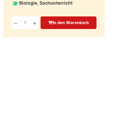
Biologie, Sachunterricht
Produkt Anzahl: Gib den g
In den Warenkorb