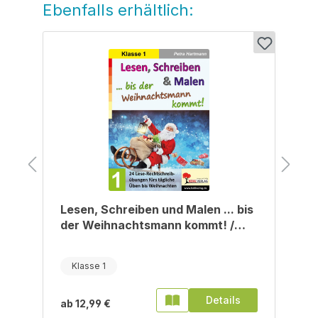
Ebenfalls erhältlich:
Produktgalerie überspringen
Lesen, Schreiben und Malen ... bis
der Weihnachtsmann kommt! /
Klasse 1
Klasse 1
Details
ab
12,99 €