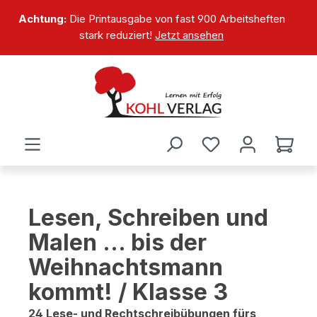
alt springen
Achtung:
Die Printausgabe von fast 900 Arbeitsheften
stark reduziert!
Jetzt ansehen
Lesen, Schreiben und
Malen ... bis der
Weihnachtsmann
kommt! / Klasse 3
24 Lese- und Rechtschreibübungen fürs