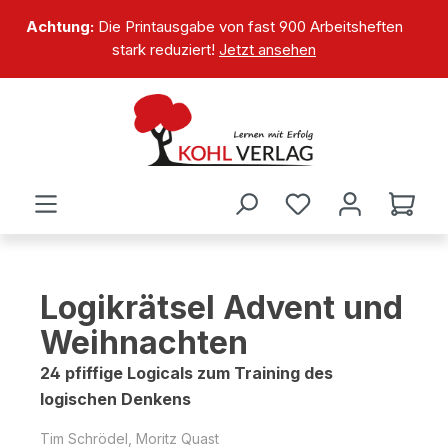
alt springen
Achtung:
Die Printausgabe von fast 900 Arbeitsheften
stark reduziert!
Jetzt ansehen
Logikrätsel Advent und
Weihnachten
24 pfiffige Logicals zum Training des
logischen Denkens
Tim Schrödel, Moritz Quast