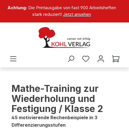
alt springen
Achtung:
Die Printausgabe von fast 900 Arbeitsheften
stark reduziert!
Jetzt ansehen
Mathe-Training zur
Wiederholung und
Festigung / Klasse 2
45 motivierende Rechenbeispiele in 3
Differenzierungsstufen