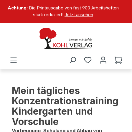
alt springen
Achtung:
Die Printausgabe von fast 900 Arbeitsheften
stark reduziert!
Jetzt ansehen
Mein tägliches
Konzentrationstraining
Kindergarten und
Vorschule
Vorbeugung, Schulung und Abbau von