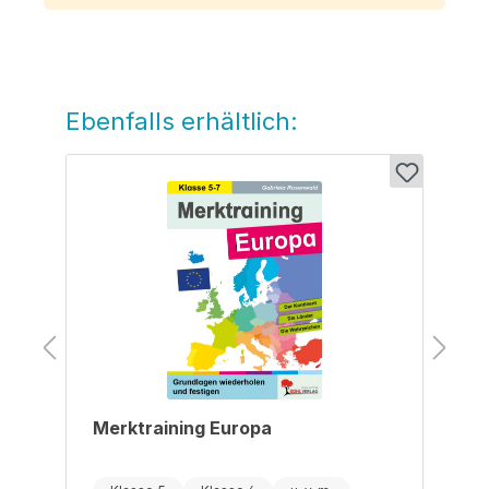
Ebenfalls erhältlich:
Produktgalerie überspringen
Merktraining Europa