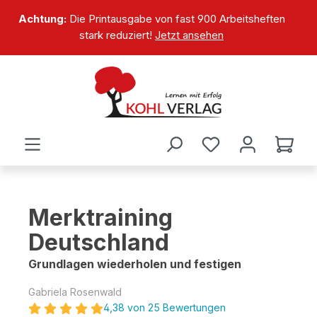
alt springen
Achtung:
Die Printausgabe von fast 900 Arbeitsheften
stark reduziert!
Jetzt ansehen
Merktraining
Deutschland
Grundlagen wiederholen und festigen
Gabriela Rosenwald
4,38 von 25 Bewertungen