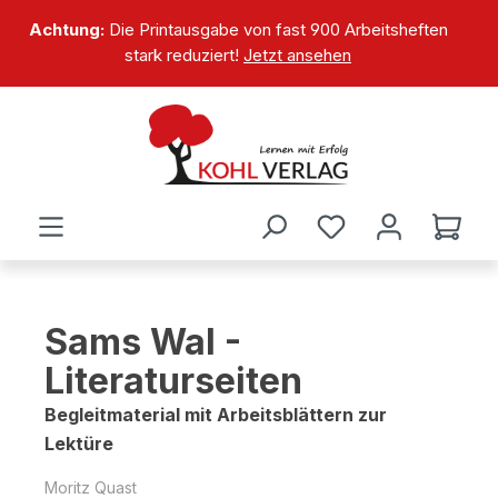
alt springen
Achtung:
Die Printausgabe von fast 900 Arbeitsheften
stark reduziert!
Jetzt ansehen
Sams Wal -
Literaturseiten
Begleitmaterial mit Arbeitsblättern zur
Lektüre
Moritz Quast