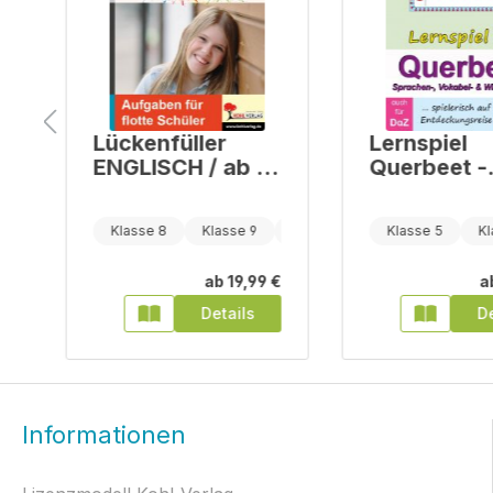
Lückenfüller
Lernspiel
ENGLISCH / ab 4.
Querbeet -
Lernjahr
Sprachen-,
Vokabel- u
Klasse 3
Klasse 8
Klasse 9
Klasse 10
Klasse 5
Kl
Wissensqu
€
ab
19,99 €
a
Details
De
Informationen