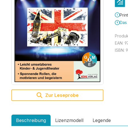
Prin
Das 
Produ
EAN:
9
ISBN:
Zur Leseprobe
Beschreibung
Lizenzmodell
Legende