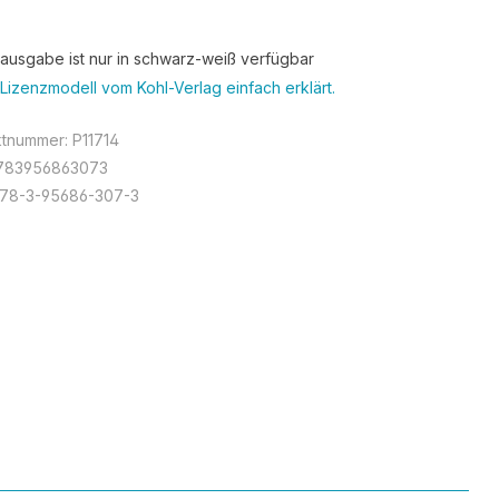
tausgabe ist nur in schwarz-weiß verfügbar
Lizenzmodell vom Kohl-Verlag einfach erklärt.
ktnummer:
P11714
783956863073
978-3-95686-307-3