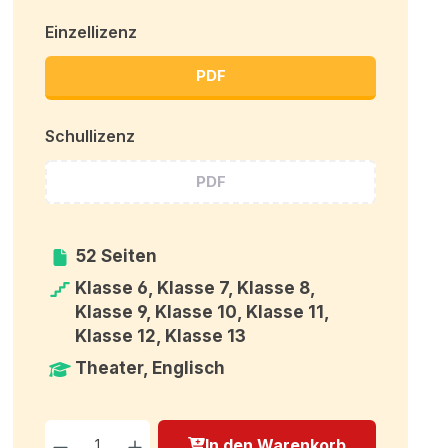
Einzellizenz
PDF
Schullizenz
PDF
52 Seiten
Klasse 6, Klasse 7, Klasse 8,
Klasse 9, Klasse 10, Klasse 11,
Klasse 12, Klasse 13
Theater, Englisch
Produkt Anzahl: Gib den g
In den Warenkorb