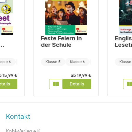
Feste Feiern in
Engli
der Schule
Lesetr
Creepy
nd
the b
asse 6
Klasse 7
Klasse 5
Klasse 6
Klasse 7
Klasse
iz
b
15,99 €
ab
19,99 €
tails
Details
Kontakt
Kohl-Verlag e.K.