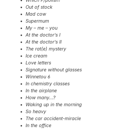
Which P/polish?
Out of stock
Mad cow
Supermum
My – me – you
At the doctor’s I
At the doctor’s II
The rat(e) mystery
Ice cream
Love letters
Signature without glasses
Winnetou 6
In chemistry classes
In the airplane
How many...?
Waking up in the morning
So heavy
The car accident-miracle
In the office