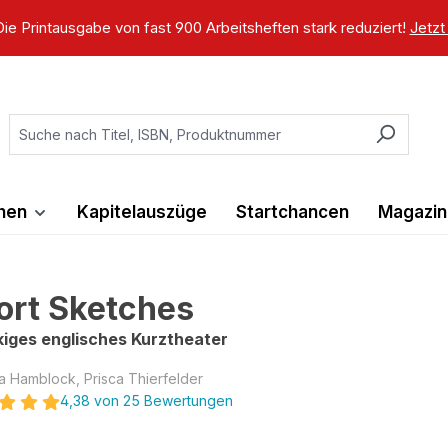
ie Printausgabe von fast 900 Arbeitsheften stark reduziert!
Jetzt
ihen
Kapitelauszüge
Startchancen
Magazin
ort Sketches
iges englisches Kurztheater
a Hamblock, Prisca Thierfelder
4,38 von 25 Bewertungen