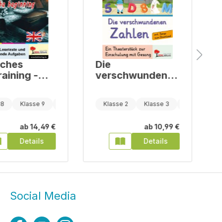
sches
Die
aining -
verschwundenen
 stories ...
Zahlen
eginning
 8
Klasse 9
Klasse 10
Klasse 2
Klasse 3
Klasse 4
ab
14,49 €
ab
10,99 €
Details
Details
Social Media