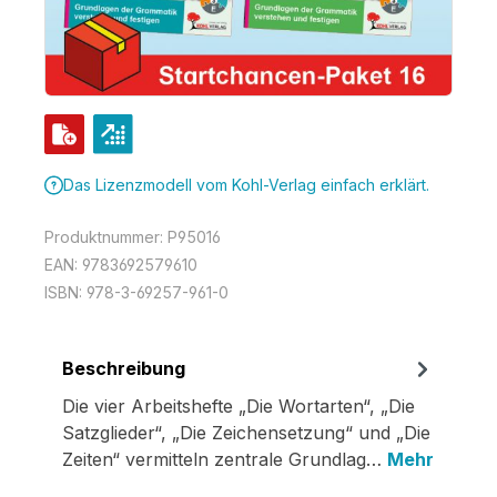
Das Lizenzmodell vom Kohl-Verlag einfach erklärt.
Produktnummer:
P95016
EAN:
9783692579610
ISBN:
978-3-69257-961-0
Beschreibung
Die vier Arbeitshefte „Die Wortarten“, „Die
Satzglieder“, „Die Zeichensetzung“ und „Die
Zeiten“ vermitteln zentrale Grundlag…
Mehr