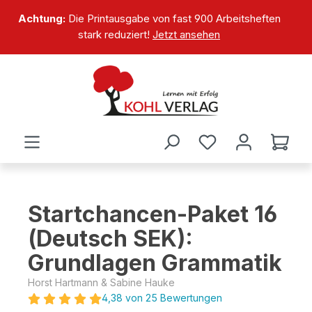
alt springen
Achtung:
Die Printausgabe von fast 900 Arbeitsheften
stark reduziert!
Jetzt ansehen
Startchancen-Paket 16
(Deutsch SEK):
Grundlagen Grammatik
Horst Hartmann & Sabine Hauke
4,38 von 25 Bewertungen