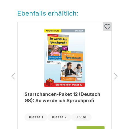
Ebenfalls erhältlich:
Produktgalerie überspringen
Startchancen-Paket 12 (Deutsch
GS): So werde ich Sprachprofi
Klasse 1
Klasse 2