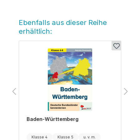
Ebenfalls aus dieser Reihe
Produktgalerie überspringen
erhältlich:
Baden-Württemberg
Klasse 4
Klasse 5