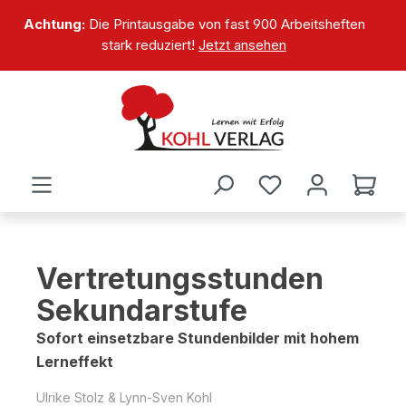
alt springen
Achtung:
Die Printausgabe von fast 900 Arbeitsheften
stark reduziert!
Jetzt ansehen
Vertretungsstunden
Sekundarstufe
Sofort einsetzbare Stundenbilder mit hohem
Lerneffekt
Ulrike Stolz & Lynn-Sven Kohl