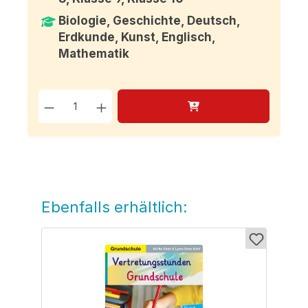
Biologie, Geschichte, Deutsch,
Erdkunde, Kunst, Englisch,
Mathematik
Produkt Anzahl: Gib den g
Ebenfalls erhältlich:
Produktgalerie überspringen