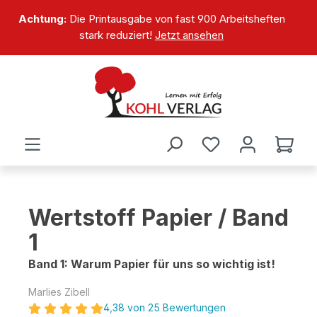
alt springen
Achtung:
Die Printausgabe von fast 900 Arbeitsheften
stark reduziert!
Jetzt ansehen
Wertstoff Papier / Band
1
Band 1: Warum Papier für uns so wichtig ist!
Marlies Zibell
4,38 von 25 Bewertungen