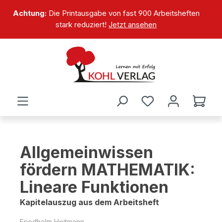
alt springen
Achtung:
Die Printausgabe von fast 900 Arbeitsheften
stark reduziert!
Jetzt ansehen
Allgemeinwissen
fördern MATHEMATIK:
Lineare Funktionen
Kapitelauszug aus dem Arbeitsheft
Friedhelm Heitmann