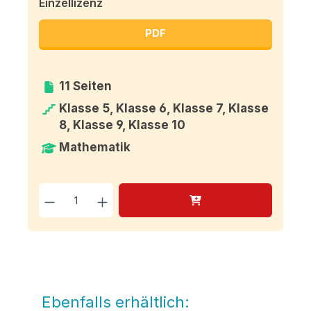
Einzellizenz
PDF
11 Seiten
Klasse 5, Klasse 6, Klasse 7, Klasse
8, Klasse 9, Klasse 10
Mathematik
Produkt Anzahl: Gib den g
Ebenfalls erhältlich:
Produktgalerie überspringen