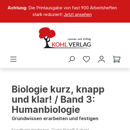
alt springen
Achtung:
Die Printausgabe von fast 900 Arbeitsheften
stark reduziert!
Jetzt ansehen
Biologie kurz, knapp
und klar! / Band 3:
Humanbiologie
Grundwissen erarbeiten und festigen
Friedhelm Heitmann, Dorle Roleff-Scholz