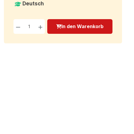
Deutsch
Produkt Anzahl: Gib den g
In den Warenkorb