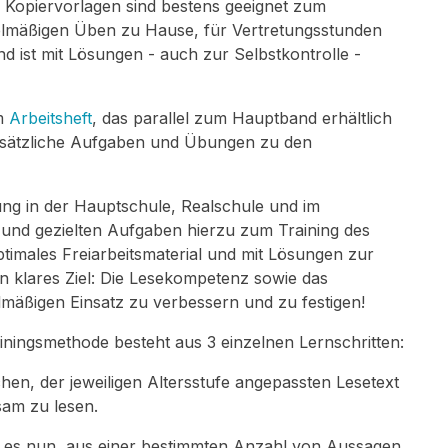
 Kopiervorlagen sind bestens geeignet zum
egelmäßigen Üben zu Hause, für Vertretungsstunden
d ist mit Lösungen - auch zur Selbstkontrolle -
em
Arbeitsheft
, das parallel zum Hauptband erhältlich
usätzliche Aufgaben und Übungen zu den
ung in der Hauptschule, Realschule und im
 und gezielten Aufgaben hierzu zum Training des
timales Freiarbeitsmaterial und mit Lösungen zur
ein klares Ziel: Die Lesekompetenz sowie das
lmäßigen Einsatz zu verbessern und zu festigen!
iningsmethode besteht aus 3 einzelnen Lernschritten:
hen, der jeweiligen Altersstufe angepassten Lesetext
sam zu lesen.
lt es nun, aus einer bestimmten Anzahl von Aussagen