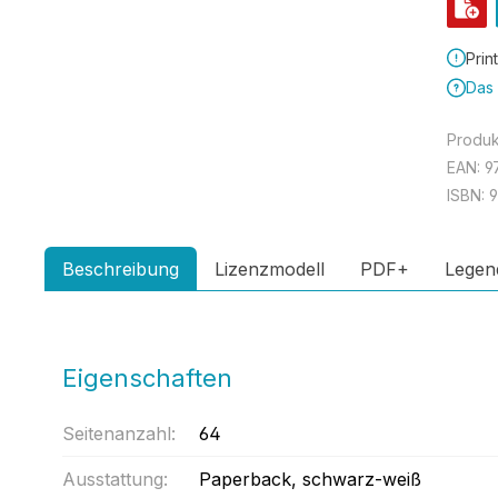
Prin
Das 
Produ
EAN:
9
ISBN:
9
Beschreibung
Lizenzmodell
PDF+
Legen
Eigenschaften
Seitenanzahl:
64
Ausstattung:
Paperback
, schwarz-weiß