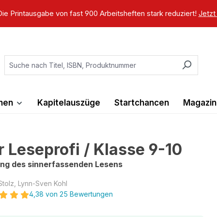
ie Printausgabe von fast 900 Arbeitsheften stark reduziert!
Jetzt
ihen
Kapitelauszüge
Startchancen
Magazin
r Leseprofi / Klasse 9-10
ing des sinnerfassenden Lesens
 Stolz, Lynn-Sven Kohl
4,38 von 25 Bewertungen