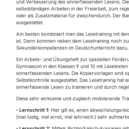
und Verbesserung des sinnerfassenden Lesens. Die
selbstständigen Arbeiten in der Freiarbeit, zum r
oder als Zusatzmaterial für zwischendurch. Der Ban
ausgestattet.
Am besten kombiniert man das Lesetraining mit d
ist. Darin kommen neben dem Lesetraining noch z
Sekundärkompetenzen im Deutschunterricht dazu.
Ein Arbeits- und Übungsheft zur speziellen Förder
Gymnasium in den Klassen 9 und 10 mit Lesetexten
sinnerfassenden Lesens. Die Kopiervorlagen sind op
Selbstkontrolle ausgestattet. Das Lesetraining hat 
sinnerfassende Lesen zu trainieren und durch rege
Diese sehr wirksame und zugleich motivierende Tra
- Lernschritt 1:
Hier gilt es, einen abwechslungsreic
(mal lustig, mal ernst, mal lehrreich.) sehr aufmerk
- Lernschritt 2:
Mittels Richtig/Falsch-Aussagen gi