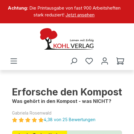
alt springen
Achtung:
Die Printausgabe von fast 900 Arbeitsheften
stark reduziert!
Jetzt ansehen
Erforsche den Kompost
Was gehört in den Kompost - was NICHT?
Gabriela Rosenwald
4,38 von 25 Bewertungen
Bildergalerie überspringen