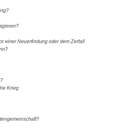
ung?
eagieren?
r einer Neuerfindung oder dem Zerfall
rin?
n?
che Krieg
aatengemeinschaft?