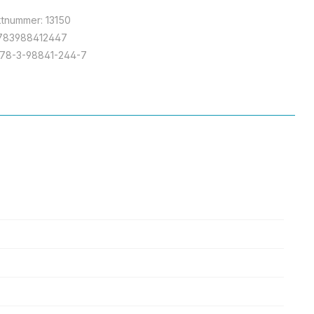
ktnummer:
13150
783988412447
78-3-98841-244-7