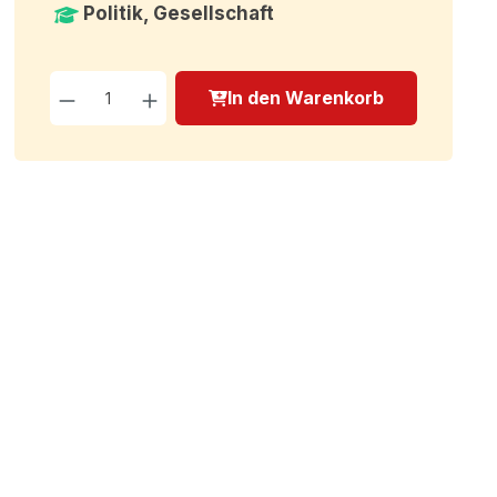
Politik, Gesellschaft
Produkt Anzahl: Gib den g
In den Warenkorb