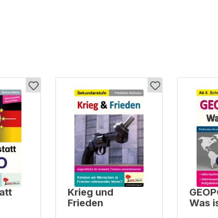
att
Krieg und
GEOPO
Frieden
Was i