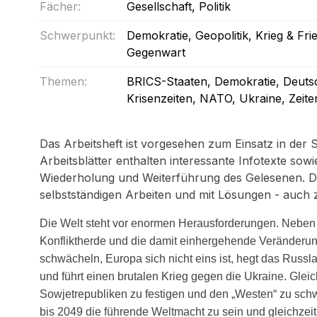
Fächer:
Gesellschaft
, Politik
Schwerpunkt:
Demokratie
, Geopolitik
, Krieg & Fri
Gegenwart
Themen:
BRICS-Staaten
, Demokratie
, Deuts
Krisenzeiten
, NATO
, Ukraine
, Zeit
Das Arbeitsheft ist vorgesehen zum Einsatz in der S
Arbeitsblätter enthalten interessante Infotexte sow
Wiederholung und Weiterführung des Gelesenen. Di
selbstständigen Arbeiten und mit Lösungen - auch zu
Die Welt steht vor enormen Herausforderungen. Neben 
Konfliktherde und die damit einhergehende Veränderu
schwächeln, Europa sich nicht eins ist, hegt das Russ
und führt einen brutalen Krieg gegen die Ukraine. Gleic
Sowjetrepubliken zu festigen und den „Westen“ zu sch
bis 2049 die führende Weltmacht zu sein und gleichzeit