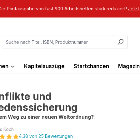
ie Printausgabe von fast 900 Arbeitsheften stark reduziert!
Jetzt
ihen
Kapitelauszüge
Startchancen
Magazin
nflikte und
iedenssicherung
em Weg zu einer neuen Weltordnung?
s Koch
4,38 von 25 Bewertungen