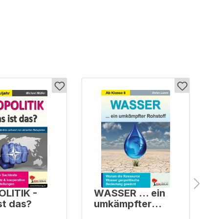
LITIK -
WASSER ... ein
st das?
umkämpfter
Rohstoff