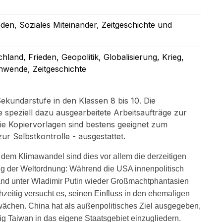
eden
, Soziales Miteinander
, Zeitgeschichte und
chland
, Frieden
, Geopolitik
, Globalisierung
, Krieg
,
enwende
, Zeitgeschichte
ekundarstufe in den Klassen 8 bis 10. Die
ie speziell dazu ausgearbeitete Arbeitsaufträge zur
e Kopiervorlagen sind bestens geeignet zum
r Selbstkontrolle - ausgestattet.
dem Klimawandel sind dies vor allem die derzeitigen
ng der Weltordnung: Während die USA innenpolitisch
land unter Wladimir Putin wieder Großmachtphantasien
hzeitig versucht es, seinen Einfluss in den ehemaligen
wächen. China hat als außenpolitisches Ziel ausgegeben,
ig Taiwan in das eigene Staatsgebiet einzugliedern.