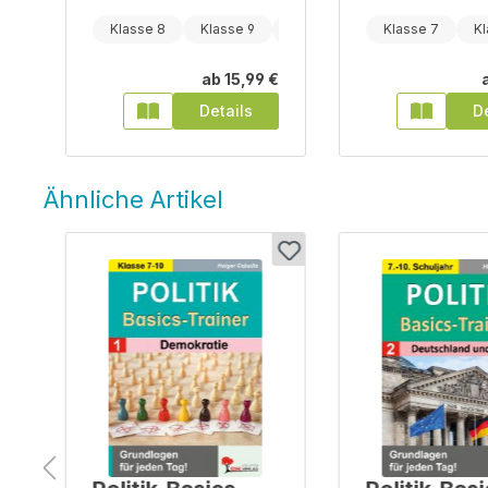
Klasse 11
Klasse 8
Klasse 9
Klasse 10
Klasse 7
Kl
€
ab
15,99 €
Details
De
Ähnliche Artikel
Produktgalerie überspringen