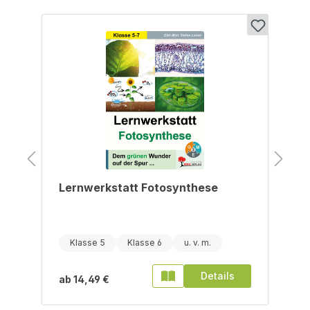
Produktgalerie überspringen
Lernwerkstatt Fotosynthese
Klasse 5
Klasse 6
Details
ab
14,49 €