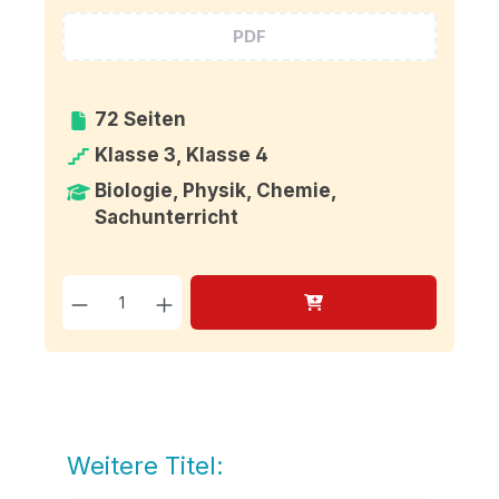
PDF
72 Seiten
Klasse 3, Klasse 4
Biologie, Physik, Chemie,
Sachunterricht
Produkt Anzahl: Gib den g
Weitere Titel:
Produktgalerie überspringen