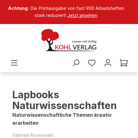
alt springen
Achtung:
Die Printausgabe von fast 900 Arbeitsheften
stark reduziert!
Jetzt ansehen
Lapbooks
Naturwissenschaften
Naturwissenschaftliche Themen kreativ
erarbeiten
Gabriela Rosenwald