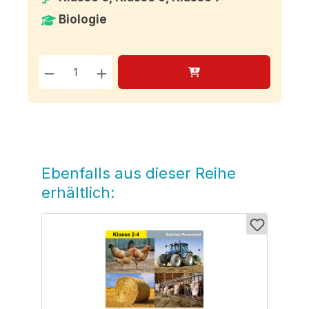
Biologie
Produkt Anzahl: Gib den g
Ebenfalls aus dieser Reihe
Produktgalerie überspringen
erhältlich: