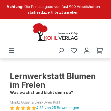
alt springen
Achtung:
Die Printausgabe von fast 900 Arbeitsheften
stark reduziert!
Jetzt ansehen
Lernwerkstatt Blumen
im Freien
Was wächst und blüht denn da?
Moritz Quast & Lynn-Sven Kohl
4,38 von 25 Bewertungen