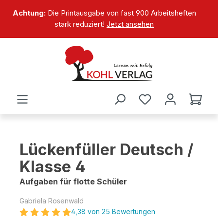
alt springen
Achtung:
Die Printausgabe von fast 900 Arbeitsheften
stark reduziert!
Jetzt ansehen
Lückenfüller Deutsch /
Klasse 4
Aufgaben für flotte Schüler
Gabriela Rosenwald
4,38 von 25 Bewertungen