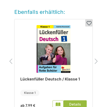
Ebenfalls erhältlich:
Produktgalerie überspringen
Lückenfüller Deutsch / Klasse 1
Klasse 1
Details
ab
7,99 €