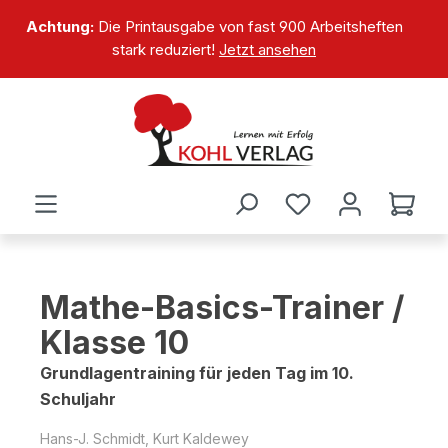
alt springen
Achtung:
Die Printausgabe von fast 900 Arbeitsheften
stark reduziert!
Jetzt ansehen
Mathe-Basics-Trainer /
Klasse 10
Grundlagentraining für jeden Tag im 10.
Schuljahr
Hans-J. Schmidt, Kurt Kaldewey