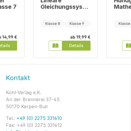
er
Lineare
Hundg
asse 7
Gleichungssyste
Mathe
me
/ 30
pfote
Klasse 8
Klasse 9
Klasse 10
Klasse 
Übun
b
14,99 €
ab
19,99 €
tails
Details
Kontakt
Kohl-Verlag e.K.
An der Brennerei 37-45
50170 Kerpen-Buir
Tel.:
+49 (0) 2275 331610
Fax: +49 (0) 2275 331612