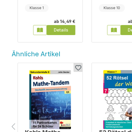
Klasse 1
Klasse 10
€
ab
14,49 €
a
Details
De
Ähnliche Artikel
Produktgalerie überspringen