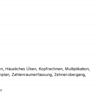
en
, Häusliches Üben
, Kopfrechnen
, Multiplikation
,
nplan
, Zahlenraumerfassung
, Zehnerübergang
,
er