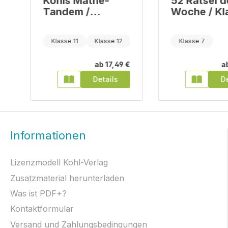
Kohls Mathe-
52 Rätsel d
Tandem /
Woche / Kl
Stochastik
Klasse 11
Klasse 12
Klasse 13
Klasse 7
€
ab
17,49 €
a
Details
De
Informationen
Lizenzmodell Kohl-Verlag
Zusatzmaterial herunterladen
Was ist PDF+?
Kontaktformular
Versand und Zahlungsbedingungen