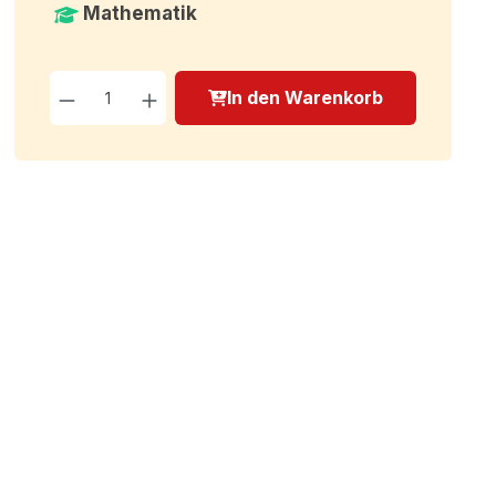
Mathematik
Produkt Anzahl: Gib den g
In den Warenkorb