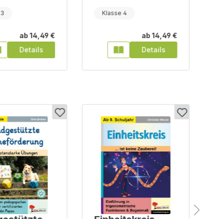
 3
Klasse 4
ab
14,49 €
ab
14,49 €
Details
Details