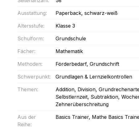
Seitenanzahl:
56
Ausstattung:
Paperback
, schwarz-weiß
Altersstufe:
Klasse 3
Schulform:
Grundschule
Fächer:
Mathematik
Methoden:
Förderbedarf
, Grundschrift
Schwerpunkt:
Grundlagen & Lernzielkontrollen
Themen:
Addition
, Division
, Grundrechenart
Selbstlernzeit
, Subtraktion
, Woche
Zehnerüberschreitung
Aus der
Basics Trainer
, Mathe Basics Train
Reihe: