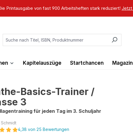
ie Printausgabe von fast 900 Arbeitsheften stark reduziert!
Jetzt
ihen
Kapitelauszüge
Startchancen
Magazin
the-Basics-Trainer /
asse 3
lagentraining für jeden Tag im 3. Schuljahr
 Schmidt
4,38 von 25 Bewertungen