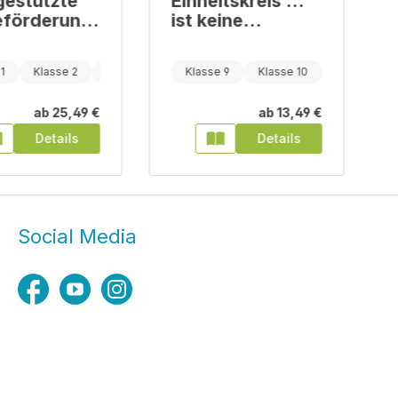
estützte
Einheitskreis ...
förderung
ist keine
Zauberei!
nstarke
1
Klasse 2
Klasse 3
Klasse 9
Klasse 10
Klasse 11
gen
ab
25,49 €
ab
13,49 €
Details
Details
Social Media