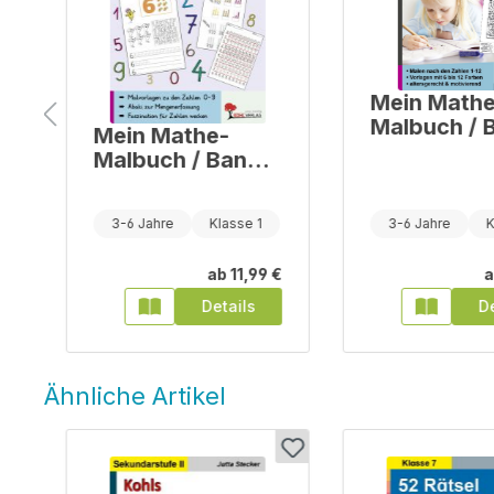
Mein Mathe
Malbuch / 
Mein Mathe-
2: Malen n
Malbuch / Band
Zahlen
1: Zahlen
kennenlernen
Klasse 4
3-6 Jahre
Klasse 1
3-6 Jahre
K
€
ab
11,99 €
a
Details
De
Ähnliche Artikel
Produktgalerie überspringen