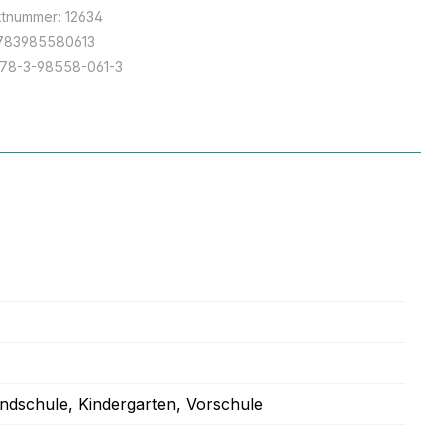
ktnummer:
12634
783985580613
78-3-98558-061-3
undschule
, Kindergarten
, Vorschule