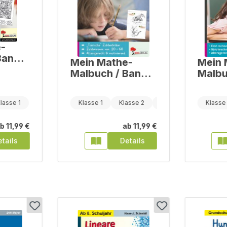
-
Band
Mein Mathe-
Mein 
ach
Malbuch / Band
Malbu
3: Zahlenbilder
4: Re
10
lasse 1
Klasse 1
Klasse 2
Klasse 3
Klasse 
b
11,99 €
ab
11,99 €
tails
Details