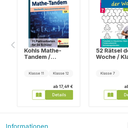
Kohls Mathe-
52 Rätsel d
Tandem /
Woche / Kl
Stochastik
Klasse 11
Klasse 12
Klasse 13
Klasse 7
€
ab
17,49 €
a
Details
De
Informationen