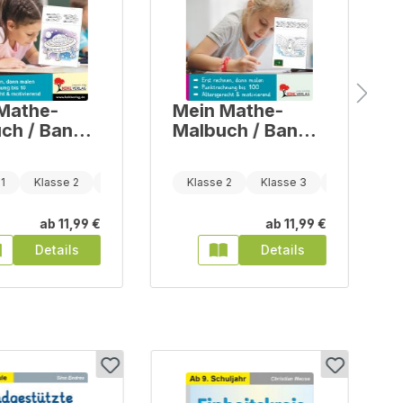
Mathe-
Mein Mathe-
ch / Band
Malbuch / Band
chnen bis
5: Kleines
Einmaleins
1
Klasse 2
Klasse 3
Klasse 2
Klasse 3
Klasse 4
ab
11,99 €
ab
11,99 €
Details
Details