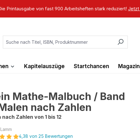
ie Printausgabe von fast 900 Arbeitsheften stark reduziert!
Jetzt
ihen
Kapitelauszüge
Startchancen
Magazin
in Mathe-Malbuch / Band
 Malen nach Zahlen
 nach Zahlen von 1 bis 12
n Lamm
4,38 von 25 Bewertungen