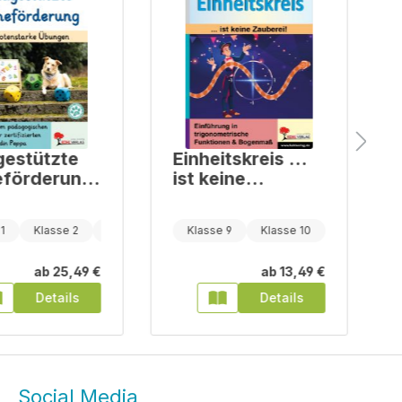
estützte
Einheitskreis ...
förderung
ist keine
Zauberei!
nstarke
1
Klasse 2
Klasse 3
Klasse 9
Klasse 10
Klasse 11
gen
ab
25,49 €
ab
13,49 €
Details
Details
Social Media