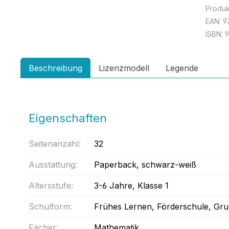
Produ
EAN:
9
ISBN:
9
Beschreibung
Lizenzmodell
Legende
Eigenschaften
Seitenanzahl:
32
Ausstattung:
Paperback
, schwarz-weiß
Altersstufe:
3-6 Jahre
, Klasse 1
Schulform:
Frühes Lernen
, Förderschule
, Gr
Fächer:
Mathematik