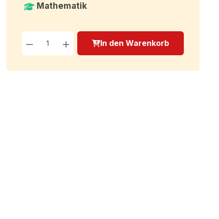
Mathematik
Produkt Anzahl: Gib den g
In den Warenkorb