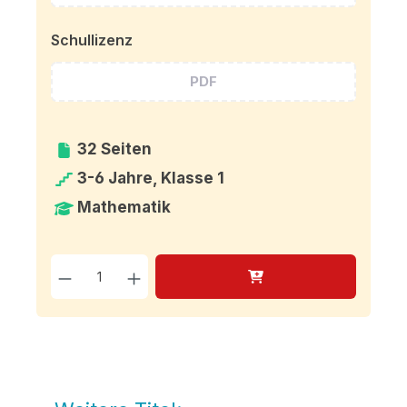
Schullizenz
PDF
32 Seiten
3-6 Jahre, Klasse 1
Mathematik
Produkt Anzahl: Gib den g
Produktgalerie überspringen