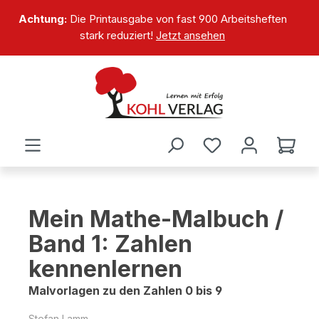
alt springen
Achtung:
Die Printausgabe von fast 900 Arbeitsheften
stark reduziert!
Jetzt ansehen
Mein Mathe-Malbuch /
Band 1: Zahlen
kennenlernen
Malvorlagen zu den Zahlen 0 bis 9
Stefan Lamm