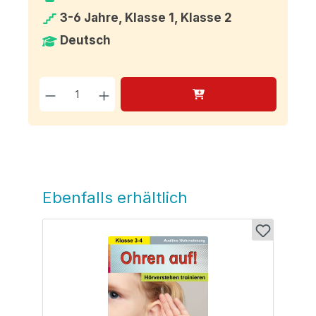
3-6 Jahre, Klasse 1, Klasse 2
Deutsch
Produkt Anzahl: Gib den g
Ebenfalls erhältlich
Produktgalerie überspringen