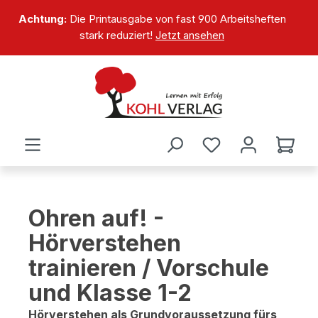
alt springen
Achtung:
Die Printausgabe von fast 900 Arbeitsheften
stark reduziert!
Jetzt ansehen
Ohren auf! -
Hörverstehen
trainieren / Vorschule
und Klasse 1-2
Hörverstehen als Grundvoraussetzung fürs